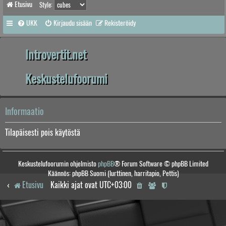
Etusivu
Style:
UKK
Kirjaudu sisään
Rekisteröidy
Introvertit.net
Keskustelufoorumi
Informaatio
Tilapäisesti pois käytöstä
Keskustelufoorumin ohjelmisto
phpBB
® Forum Software © phpBB Limited
Käännös: phpBB Suomi (lurttinen, harritapio, Pettis)
Etusivu
Kaikki ajat ovat
UTC+03:00