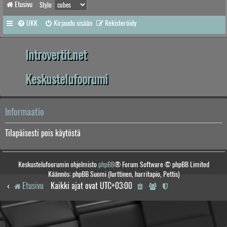
Etusivu
Style:
UKK
Kirjaudu sisään
Rekisteröidy
Introvertit.net
Keskustelufoorumi
Informaatio
Tilapäisesti pois käytöstä
Keskustelufoorumin ohjelmisto
phpBB
® Forum Software © phpBB Limited
Käännös: phpBB Suomi (lurttinen, harritapio, Pettis)
Etusivu
Kaikki ajat ovat
UTC+03:00