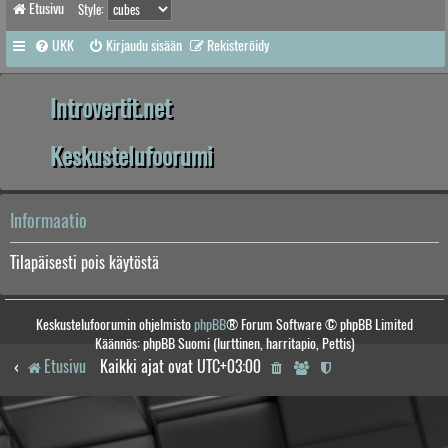
Etusivu
Style:
UKK
Kirjaudu sisään
Rekisteröidy
Introvertit.net
Keskustelufoorumi
Informaatio
Tilapäisesti pois käytöstä
Keskustelufoorumin ohjelmisto
phpBB
® Forum Software © phpBB Limited
Käännös: phpBB Suomi (lurttinen, harritapio, Pettis)
Etusivu
Kaikki ajat ovat
UTC+03:00