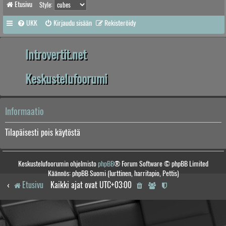
Etusivu
Style:
UKK
Kirjaudu sisään
Rekisteröidy
Introvertit.net
Keskustelufoorumi
Informaatio
Tilapäisesti pois käytöstä
Keskustelufoorumin ohjelmisto
phpBB
® Forum Software © phpBB Limited
Käännös: phpBB Suomi (lurttinen, harritapio, Pettis)
Etusivu
Kaikki ajat ovat
UTC+03:00