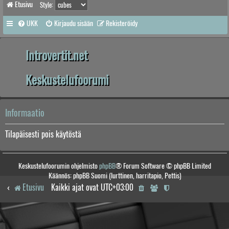
Etusivu
Style:
UKK
Kirjaudu sisään
Rekisteröidy
Introvertit.net
Keskustelufoorumi
Informaatio
Tilapäisesti pois käytöstä
Keskustelufoorumin ohjelmisto
phpBB
® Forum Software © phpBB Limited
Käännös: phpBB Suomi (lurttinen, harritapio, Pettis)
Etusivu
Kaikki ajat ovat
UTC+03:00