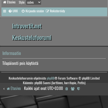
Etusivu
Style:
UKK
Kirjaudu sisään
Rekisteröidy
Introvertit.net
Keskustelufoorumi
Informaatio
Tilapäisesti pois käytöstä
Keskustelufoorumin ohjelmisto
phpBB
® Forum Software © phpBB Limited
Käännös: phpBB Suomi (lurttinen, harritapio, Pettis)
Etusivu
Kaikki ajat ovat
UTC+03:00