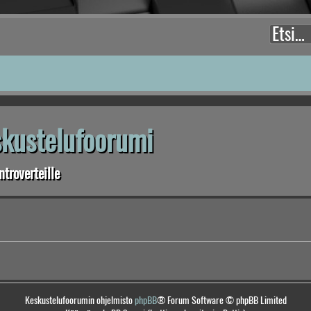
eskustelufoorumi
troverteille
Keskustelufoorumin ohjelmisto
phpBB
® Forum Software © phpBB Limited