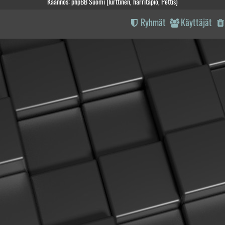
Käännös: phpBB Suomi (lurttinen, harritapio, Pettis)
Ryhmät
Käyttäjät