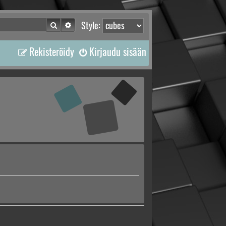
Etsi
Tarkennettu haku
Style:
Rekisteröidy
Kirjaudu sisään