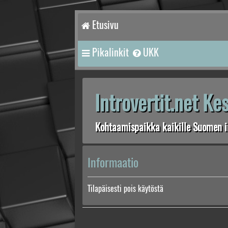
Etusivu
Pikalinkit
UKK
Introvertit.net K
Kohtaamispaikka kaikille Suomen in
Informaatio
Tilapäisesti pois käytöstä