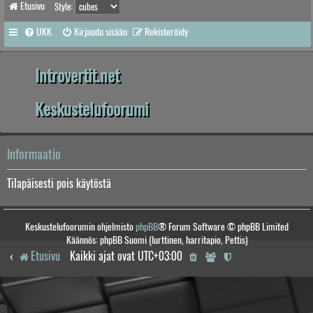
Etusivu
Style:
UKK
Kirjaudu sisään
Rekisteröidy
Introvertit.net
Keskustelufoorumi
Informaatio
Tilapäisesti pois käytöstä
Keskustelufoorumin ohjelmisto
phpBB
® Forum Software © phpBB Limited
Käännös: phpBB Suomi (lurttinen, harritapio, Pettis)
Etusivu
Kaikki ajat ovat
UTC+03:00