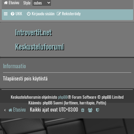
Etusivu
Style:
UKK
Kirjaudu sisään
Rekisteröidy
Introvertit.net
Keskustelufoorumi
Informaatio
Tilapäisesti pois käytöstä
Keskustelufoorumin ohjelmisto
phpBB
® Forum Software © phpBB Limited
Käännös: phpBB Suomi (lurttinen, harritapio, Pettis)
Etusivu
Kaikki ajat ovat
UTC+03:00