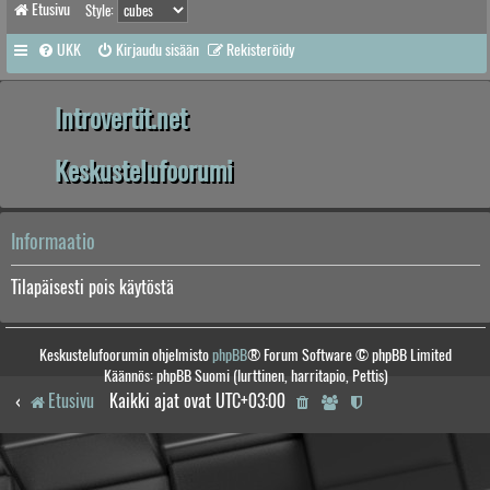
Etusivu
Style:
UKK
Kirjaudu sisään
Rekisteröidy
Introvertit.net
Keskustelufoorumi
Informaatio
Tilapäisesti pois käytöstä
Keskustelufoorumin ohjelmisto
phpBB
® Forum Software © phpBB Limited
Käännös: phpBB Suomi (lurttinen, harritapio, Pettis)
Etusivu
Kaikki ajat ovat
UTC+03:00