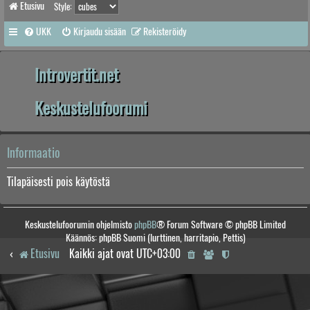
Etusivu
Style:
UKK
Kirjaudu sisään
Rekisteröidy
Introvertit.net
Keskustelufoorumi
Informaatio
Tilapäisesti pois käytöstä
Keskustelufoorumin ohjelmisto
phpBB
® Forum Software © phpBB Limited
Käännös: phpBB Suomi (lurttinen, harritapio, Pettis)
Etusivu
Kaikki ajat ovat
UTC+03:00