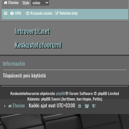
Etusivu
Style:
UKK
Kirjaudu sisään
Rekisteröidy
Introvertit.net
Keskustelufoorumi
Informaatio
Tilapäisesti pois käytöstä
Keskustelufoorumin ohjelmisto
phpBB
® Forum Software © phpBB Limited
Käännös: phpBB Suomi (lurttinen, harritapio, Pettis)
Etusivu
Kaikki ajat ovat
UTC+03:00