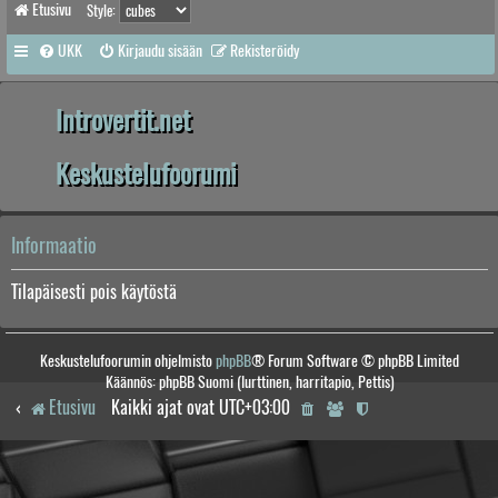
Etusivu
Style:
UKK
Kirjaudu sisään
Rekisteröidy
Introvertit.net
Keskustelufoorumi
Informaatio
Tilapäisesti pois käytöstä
Keskustelufoorumin ohjelmisto
phpBB
® Forum Software © phpBB Limited
Käännös: phpBB Suomi (lurttinen, harritapio, Pettis)
Etusivu
Kaikki ajat ovat
UTC+03:00