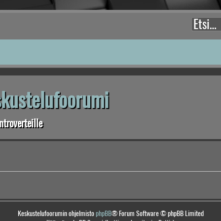
eskustelufoorumi
troverteille
Keskustelufoorumin ohjelmisto
phpBB
® Forum Software © phpBB Limited