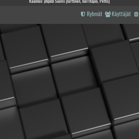
Käännös: phpBB Suomi (lurttinen, harritapio, Pettis)
Ryhmät
Käyttäjät