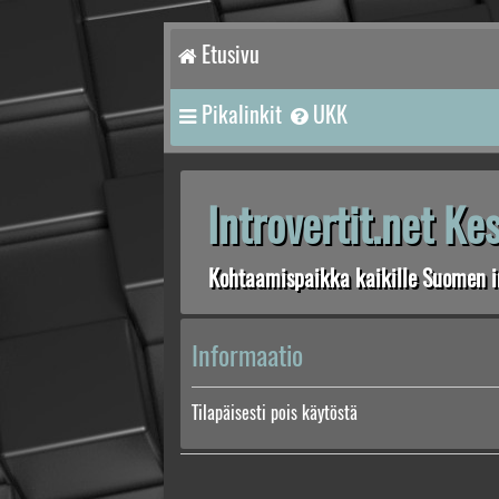
Etusivu
Pikalinkit
UKK
Introvertit.net K
Kohtaamispaikka kaikille Suomen in
Informaatio
Tilapäisesti pois käytöstä