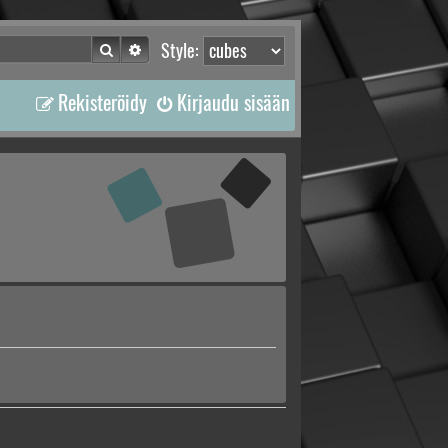
Etsi
Tarkennettu haku
Style:
Rekisteröidy
Kirjaudu sisään