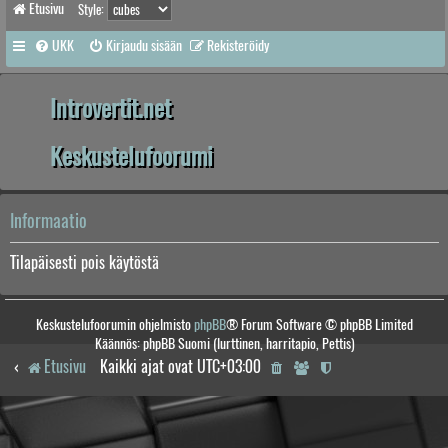
Etusivu
Style:
UKK
Kirjaudu sisään
Rekisteröidy
Introvertit.net
Keskustelufoorumi
Informaatio
Tilapäisesti pois käytöstä
Keskustelufoorumin ohjelmisto
phpBB
® Forum Software © phpBB Limited
Käännös: phpBB Suomi (lurttinen, harritapio, Pettis)
Etusivu
Kaikki ajat ovat
UTC+03:00