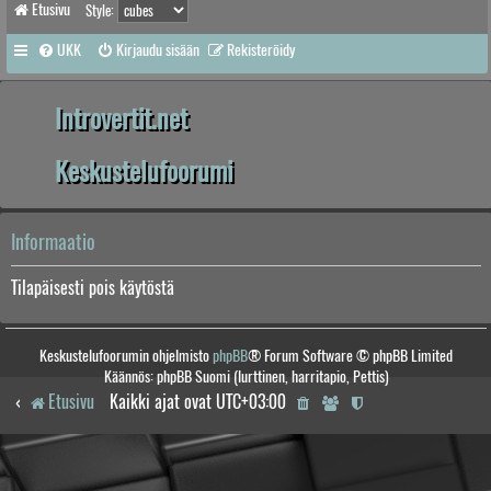
Etusivu
Style:
UKK
Kirjaudu sisään
Rekisteröidy
Introvertit.net
Keskustelufoorumi
Informaatio
Tilapäisesti pois käytöstä
Keskustelufoorumin ohjelmisto
phpBB
® Forum Software © phpBB Limited
Käännös: phpBB Suomi (lurttinen, harritapio, Pettis)
Etusivu
Kaikki ajat ovat
UTC+03:00