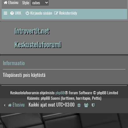
Etusivu
Style:
UKK
Kirjaudu sisään
Rekisteröidy
Introvertit.net
Keskustelufoorumi
Informaatio
Tilapäisesti pois käytöstä
Keskustelufoorumin ohjelmisto
phpBB
® Forum Software © phpBB Limited
Käännös: phpBB Suomi (lurttinen, harritapio, Pettis)
Etusivu
Kaikki ajat ovat
UTC+03:00