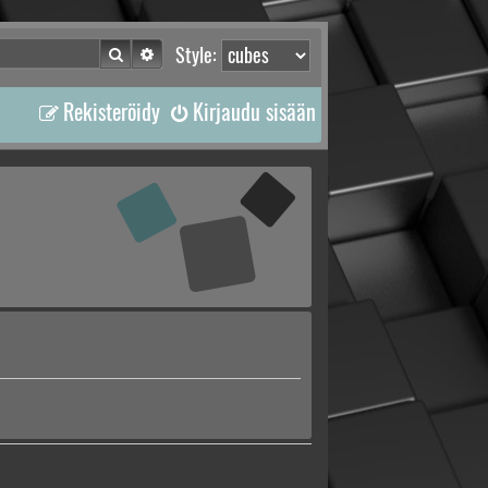
Etsi
Tarkennettu haku
Style:
Rekisteröidy
Kirjaudu sisään