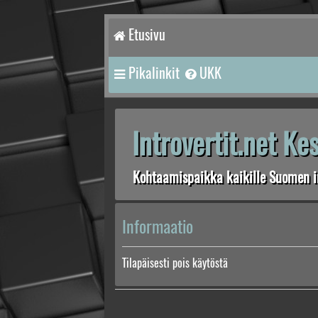
Etusivu
Pikalinkit
UKK
Introvertit.net K
Kohtaamispaikka kaikille Suomen in
Informaatio
Tilapäisesti pois käytöstä