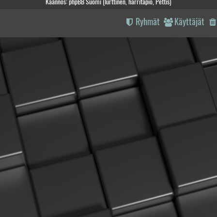
Käännös: phpBB Suomi (lurttinen, harritapio, Pettis)
Ryhmät
Käyttäjät