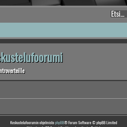
eskustelufoorumi
troverteille
Keskustelufoorumin ohjelmisto
phpBB
® Forum Software © phpBB Limited