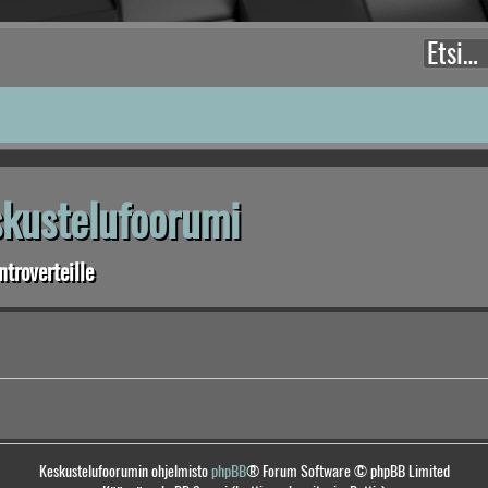
eskustelufoorumi
troverteille
Keskustelufoorumin ohjelmisto
phpBB
® Forum Software © phpBB Limited