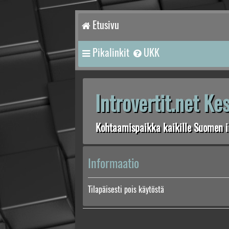
Etusivu
Pikalinkit
UKK
Introvertit.net K
Kohtaamispaikka kaikille Suomen in
Informaatio
Tilapäisesti pois käytöstä