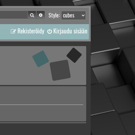
Etsi
Tarkennettu haku
Style:
Rekisteröidy
Kirjaudu sisään