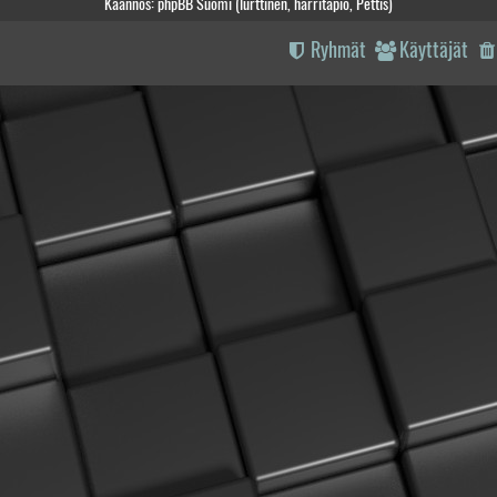
Käännös: phpBB Suomi (lurttinen, harritapio, Pettis)
Ryhmät
Käyttäjät