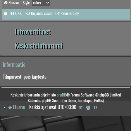
Etusivu
Style:
UKK
Kirjaudu sisään
Rekisteröidy
Introvertit.net
Keskustelufoorumi
Informaatio
Tilapäisesti pois käytöstä
Keskustelufoorumin ohjelmisto
phpBB
® Forum Software © phpBB Limited
Käännös: phpBB Suomi (lurttinen, harritapio, Pettis)
Etusivu
Kaikki ajat ovat
UTC+03:00