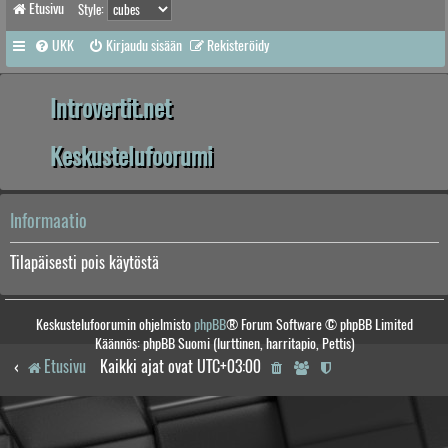
Etusivu
Style:
UKK
Kirjaudu sisään
Rekisteröidy
Introvertit.net
Keskustelufoorumi
Informaatio
Tilapäisesti pois käytöstä
Keskustelufoorumin ohjelmisto
phpBB
® Forum Software © phpBB Limited
Käännös: phpBB Suomi (lurttinen, harritapio, Pettis)
Etusivu
Kaikki ajat ovat
UTC+03:00