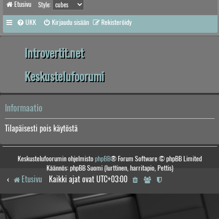
Etusivu
Style:
UKK
Kirjaudu sisään
Rekisteröidy
Introvertit.net
Keskustelufoorumi
Informaatio
Tilapäisesti pois käytöstä
Keskustelufoorumin ohjelmisto
phpBB
® Forum Software © phpBB Limited
Käännös: phpBB Suomi (lurttinen, harritapio, Pettis)
Etusivu
Kaikki ajat ovat
UTC+03:00