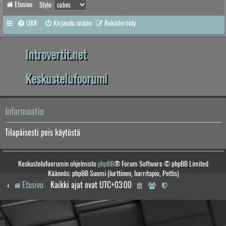
Etusivu
Style:
UKK
Kirjaudu sisään
Rekisteröidy
Introvertit.net
Keskustelufoorumi
Informaatio
Tilapäisesti pois käytöstä
Keskustelufoorumin ohjelmisto
phpBB
® Forum Software © phpBB Limited
Käännös: phpBB Suomi (lurttinen, harritapio, Pettis)
Etusivu
Kaikki ajat ovat
UTC+03:00