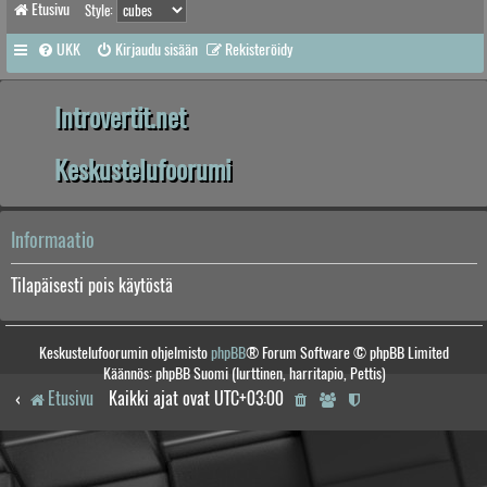
Etusivu
Style:
UKK
Kirjaudu sisään
Rekisteröidy
Introvertit.net
Keskustelufoorumi
Informaatio
Tilapäisesti pois käytöstä
Keskustelufoorumin ohjelmisto
phpBB
® Forum Software © phpBB Limited
Käännös: phpBB Suomi (lurttinen, harritapio, Pettis)
Etusivu
Kaikki ajat ovat
UTC+03:00