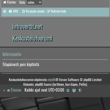
Etusivu
Style:
UKK
Kirjaudu sisään
Rekisteröidy
Introvertit.net
Keskustelufoorumi
Informaatio
Tilapäisesti pois käytöstä
Keskustelufoorumin ohjelmisto
phpBB
® Forum Software © phpBB Limited
Käännös: phpBB Suomi (lurttinen, harritapio, Pettis)
Etusivu
Kaikki ajat ovat
UTC+03:00