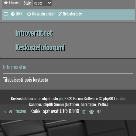
Etusivu
Style:
UKK
Kirjaudu sisään
Rekisteröidy
Introvertit.net
Keskustelufoorumi
Informaatio
Tilapäisesti pois käytöstä
Keskustelufoorumin ohjelmisto
phpBB
® Forum Software © phpBB Limited
Käännös: phpBB Suomi (lurttinen, harritapio, Pettis)
Etusivu
Kaikki ajat ovat
UTC+03:00