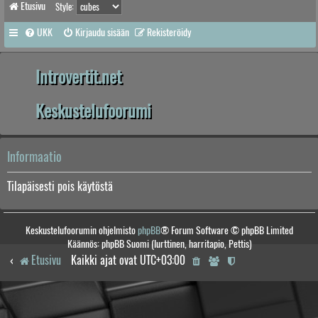
Etusivu
Style:
UKK
Kirjaudu sisään
Rekisteröidy
Introvertit.net
Keskustelufoorumi
Informaatio
Tilapäisesti pois käytöstä
Keskustelufoorumin ohjelmisto
phpBB
® Forum Software © phpBB Limited
Käännös: phpBB Suomi (lurttinen, harritapio, Pettis)
Etusivu
Kaikki ajat ovat
UTC+03:00