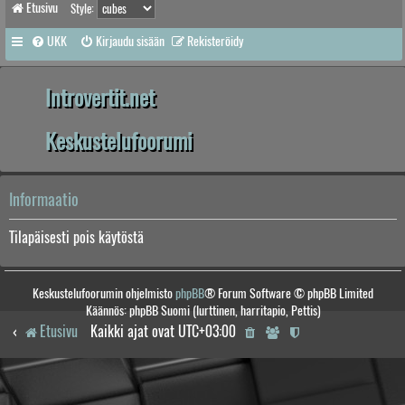
Etusivu
Style:
UKK
Kirjaudu sisään
Rekisteröidy
Introvertit.net
Keskustelufoorumi
Informaatio
Tilapäisesti pois käytöstä
Keskustelufoorumin ohjelmisto
phpBB
® Forum Software © phpBB Limited
Käännös: phpBB Suomi (lurttinen, harritapio, Pettis)
Etusivu
Kaikki ajat ovat
UTC+03:00