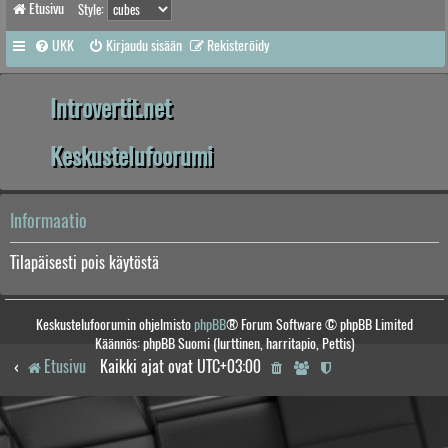
Etusivu
Style:
UKK
Kirjaudu sisään
Rekisteröidy
Introvertit.net
Keskustelufoorumi
Informaatio
Tilapäisesti pois käytöstä
Keskustelufoorumin ohjelmisto
phpBB
® Forum Software © phpBB Limited
Käännös: phpBB Suomi (lurttinen, harritapio, Pettis)
Etusivu
Kaikki ajat ovat
UTC+03:00