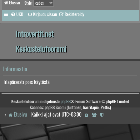
Etusivu
Style:
UKK
Kirjaudu sisään
Rekisteröidy
Introvertit.net
Keskustelufoorumi
Informaatio
Tilapäisesti pois käytöstä
Keskustelufoorumin ohjelmisto
phpBB
® Forum Software © phpBB Limited
Käännös: phpBB Suomi (lurttinen, harritapio, Pettis)
Etusivu
Kaikki ajat ovat
UTC+03:00