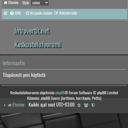
Etusivu
Style:
UKK
Kirjaudu sisään
Rekisteröidy
Introvertit.net
Keskustelufoorumi
Informaatio
Tilapäisesti pois käytöstä
Keskustelufoorumin ohjelmisto
phpBB
® Forum Software © phpBB Limited
Käännös: phpBB Suomi (lurttinen, harritapio, Pettis)
Etusivu
Kaikki ajat ovat
UTC+03:00