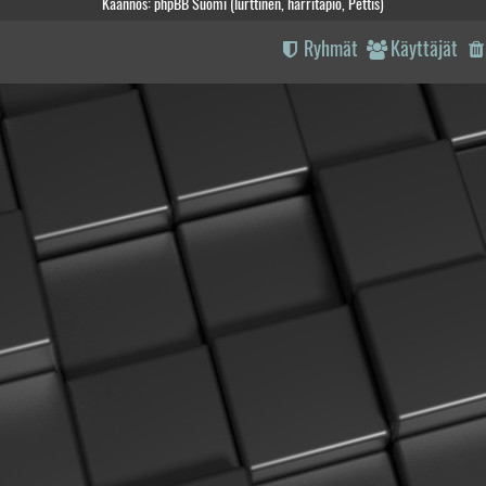
Käännös: phpBB Suomi (lurttinen, harritapio, Pettis)
Ryhmät
Käyttäjät