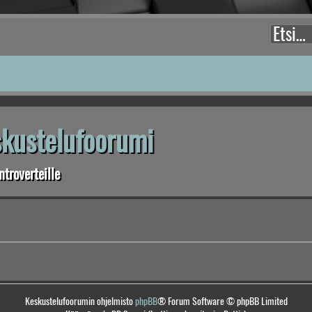
eskustelufoorumi
troverteille
Keskustelufoorumin ohjelmisto
phpBB
® Forum Software © phpBB Limited