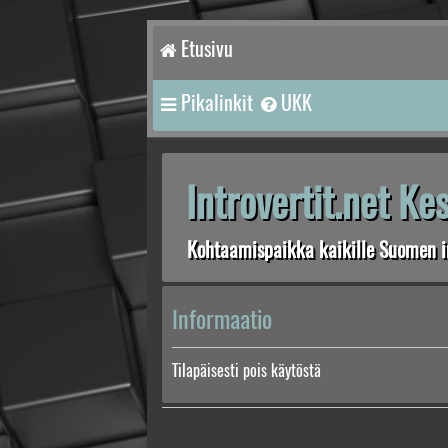
Etusivu
Pikalinkit
UKK
Introvertit.net K
Kohtaamispaikka kaikille Suomen in
Informaatio
Tilapäisesti pois käytöstä