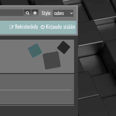
Etsi
Tarkennettu haku
Style:
Rekisteröidy
Kirjaudu sisään