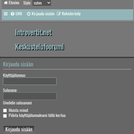
Etusivu
Style:
UKK
Kirjaudu sisään
Rekisteröidy
Introvertit.net
Keskustelufoorumi
Kirjaudu sisään
Käyttäjätunnus:
Salasana:
Unohdin salasanani
Muista minut
Piilota käyttäjätunnukseni tällä kertaa