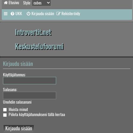
Etusivu
Style:
UKK
Kirjaudu sisään
Rekisteröidy
Introvertit.net
Keskustelufoorumi
Kirjaudu sisään
Käyttäjätunnus:
Salasana:
Unohdin salasanani
Muista minut
Piilota käyttäjätunnukseni tällä kertaa