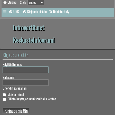
Etusivu
Style:
UKK
Kirjaudu sisään
Rekisteröidy
Introvertit.net
Keskustelufoorumi
Kirjaudu sisään
Käyttäjätunnus:
Salasana:
Unohdin salasanani
Muista minut
Piilota käyttäjätunnukseni tällä kertaa