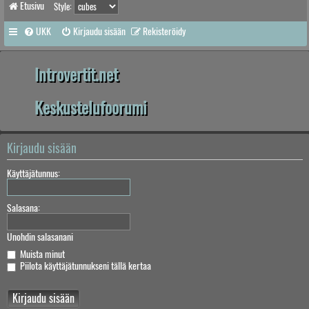
Etusivu
Style:
UKK
Kirjaudu sisään
Rekisteröidy
Introvertit.net
Keskustelufoorumi
Kirjaudu sisään
Käyttäjätunnus:
Salasana:
Unohdin salasanani
Muista minut
Piilota käyttäjätunnukseni tällä kertaa