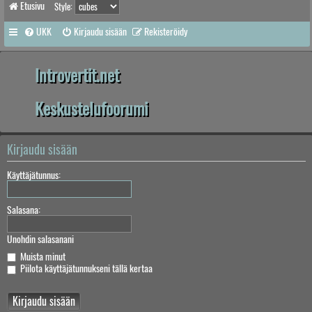
Etusivu
Style:
UKK
Kirjaudu sisään
Rekisteröidy
Introvertit.net
Keskustelufoorumi
Kirjaudu sisään
Käyttäjätunnus:
Salasana:
Unohdin salasanani
Muista minut
Piilota käyttäjätunnukseni tällä kertaa