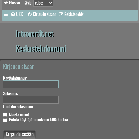
Etusivu
Style:
UKK
Kirjaudu sisään
Rekisteröidy
Introvertit.net
Keskustelufoorumi
Kirjaudu sisään
Käyttäjätunnus:
Salasana:
Unohdin salasanani
Muista minut
Piilota käyttäjätunnukseni tällä kertaa