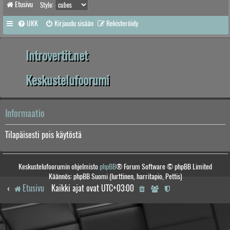
Etusivu
Style:
UKK
Kirjaudu sisään
Rekisteröidy
Introvertit.net
Keskustelufoorumi
Informaatio
Tilapäisesti pois käytöstä
Keskustelufoorumin ohjelmisto
phpBB
® Forum Software © phpBB Limited
Käännös: phpBB Suomi (lurttinen, harritapio, Pettis)
Etusivu
Kaikki ajat ovat
UTC+03:00