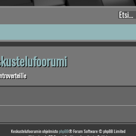
eskustelufoorumi
troverteille
Keskustelufoorumin ohjelmisto
phpBB
® Forum Software © phpBB Limited