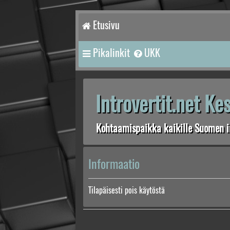
Etusivu
Pikalinkit
UKK
Introvertit.net K
Kohtaamispaikka kaikille Suomen in
Informaatio
Tilapäisesti pois käytöstä