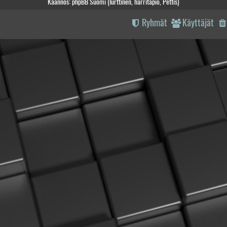
Käännös: phpBB Suomi (lurttinen, harritapio, Pettis)
Ryhmät
Käyttäjät