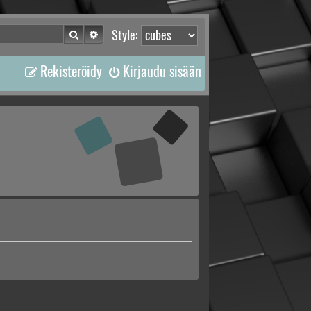
Etsi
Tarkennettu haku
Style:
Rekisteröidy
Kirjaudu sisään