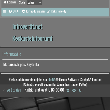
Etusivu
Style:
UKK
Kirjaudu sisään
Rekisteröidy
Introvertit.net
Keskustelufoorumi
Informaatio
Tilapäisesti pois käytöstä
Keskustelufoorumin ohjelmisto
phpBB
® Forum Software © phpBB Limited
Käännös: phpBB Suomi (lurttinen, harritapio, Pettis)
Etusivu
Kaikki ajat ovat
UTC+03:00