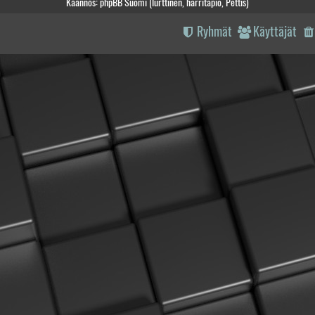
Käännös: phpBB Suomi (lurttinen, harritapio, Pettis)
Ryhmät
Käyttäjät