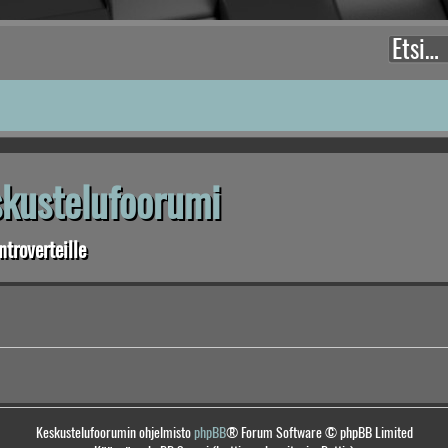
eskustelufoorumi
troverteille
Keskustelufoorumin ohjelmisto
phpBB
® Forum Software © phpBB Limited