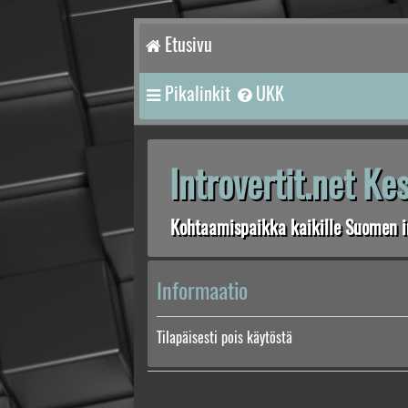
Etusivu
Pikalinkit
UKK
Introvertit.net K
Kohtaamispaikka kaikille Suomen in
Informaatio
Tilapäisesti pois käytöstä