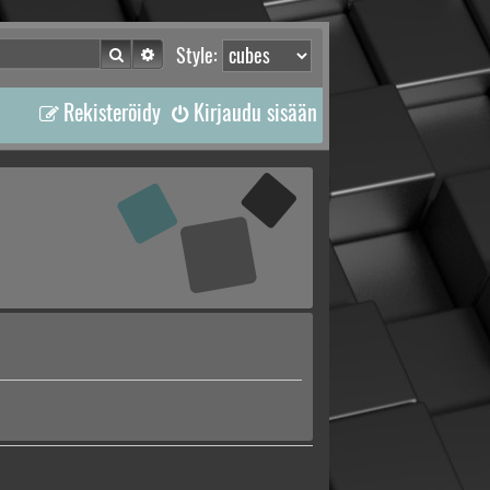
Etsi
Tarkennettu haku
Style:
Rekisteröidy
Kirjaudu sisään