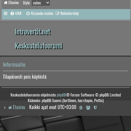
Etusivu
Style:
UKK
Kirjaudu sisään
Rekisteröidy
Introvertit.net
Keskustelufoorumi
Informaatio
Tilapäisesti pois käytöstä
Keskustelufoorumin ohjelmisto
phpBB
® Forum Software © phpBB Limited
Käännös: phpBB Suomi (lurttinen, harritapio, Pettis)
Etusivu
Kaikki ajat ovat
UTC+03:00