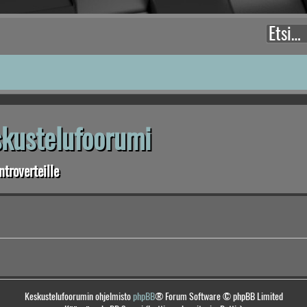
eskustelufoorumi
troverteille
Keskustelufoorumin ohjelmisto
phpBB
® Forum Software © phpBB Limited