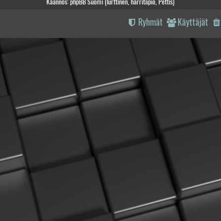
Käännös: phpBB Suomi (lurttinen, harritapio, Pettis)
Ryhmät
Käyttäjät