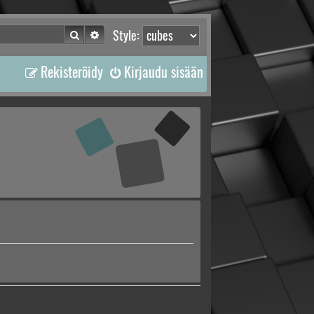
Etsi
Tarkennettu haku
Style:
Rekisteröidy
Kirjaudu sisään