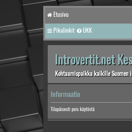
Etusivu
Pikalinkit
UKK
Introvertit.net K
Kohtaamispaikka kaikille Suomen in
Informaatio
Tilapäisesti pois käytöstä