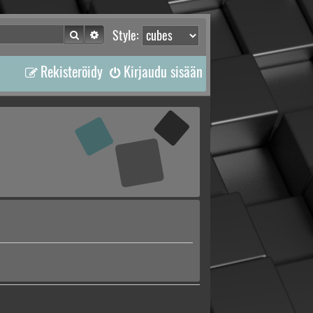
Etsi
Tarkennettu haku
Style:
Rekisteröidy
Kirjaudu sisään