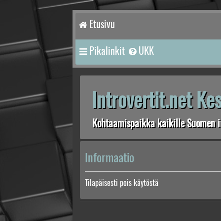
Etusivu
Pikalinkit
UKK
Introvertit.net K
Kohtaamispaikka kaikille Suomen in
Informaatio
Tilapäisesti pois käytöstä