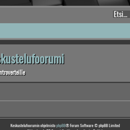
eskustelufoorumi
troverteille
Keskustelufoorumin ohjelmisto
phpBB
® Forum Software © phpBB Limited