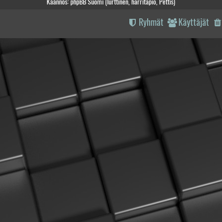
Käännös: phpBB Suomi (lurttinen, harritapio, Pettis)
Ryhmät
Käyttäjät