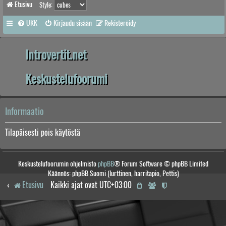
Etusivu
Style:
UKK
Kirjaudu sisään
Rekisteröidy
Introvertit.net
Keskustelufoorumi
Informaatio
Tilapäisesti pois käytöstä
Keskustelufoorumin ohjelmisto
phpBB
® Forum Software © phpBB Limited
Käännös: phpBB Suomi (lurttinen, harritapio, Pettis)
Etusivu
Kaikki ajat ovat
UTC+03:00