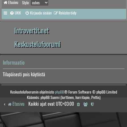
Etusivu
Style:
UKK
Kirjaudu sisään
Rekisteröidy
Introvertit.net
Keskustelufoorumi
Informaatio
Tilapäisesti pois käytöstä
Keskustelufoorumin ohjelmisto
phpBB
® Forum Software © phpBB Limited
Käännös: phpBB Suomi (lurttinen, harritapio, Pettis)
Etusivu
Kaikki ajat ovat
UTC+03:00