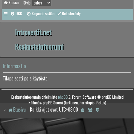
Etusivu
Style:
UKK
Kirjaudu sisään
Rekisteröidy
Introvertit.net
Keskustelufoorumi
Informaatio
Tilapäisesti pois käytöstä
Keskustelufoorumin ohjelmisto
phpBB
® Forum Software © phpBB Limited
Käännös: phpBB Suomi (lurttinen, harritapio, Pettis)
Etusivu
Kaikki ajat ovat
UTC+03:00