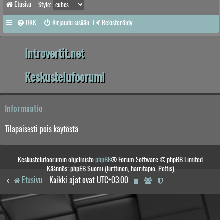
Etusivu
Style:
UKK
Kirjaudu sisään
Rekisteröidy
Introvertit.net
Keskustelufoorumi
Informaatio
Tilapäisesti pois käytöstä
Keskustelufoorumin ohjelmisto
phpBB
® Forum Software © phpBB Limited
Käännös: phpBB Suomi (lurttinen, harritapio, Pettis)
Etusivu
Kaikki ajat ovat
UTC+03:00