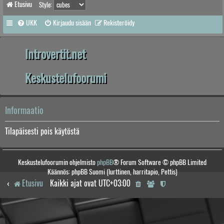
Etusivu
Style:
UKK
Kirjaudu sisään
Rekisteröidy
Introvertit.net
Keskustelufoorumi
Informaatio
Tilapäisesti pois käytöstä
Keskustelufoorumin ohjelmisto
phpBB
® Forum Software © phpBB Limited
Käännös: phpBB Suomi (lurttinen, harritapio, Pettis)
Etusivu
Kaikki ajat ovat
UTC+03:00